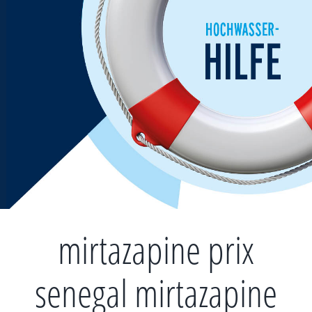
Zum
Inhalt
springen
mirtazapine prix
senegal mirtazapine