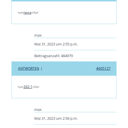
<u>
писа
</u>
max
Mai 31, 2023 um 2:55 p.m.
Beitragsanzahl: 484979
ANTWORTEN
|
#605127
<u>
262.1
</u>
max
Mai 31, 2023 um 2:56 p.m.