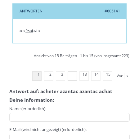
ANTWORTEN
|
#605141
<u>
Paul
</u>
Ansicht von 15 Beiträgen - 1 bis 15 (von insgesamt 223)
1
2
3
13
14
15
…
Vor
Antwort auf: acheter azantac azantac achat
Deine Information:
Name (erforderlich):
E-Mail (wird nicht angezeigt) (erforderlich):