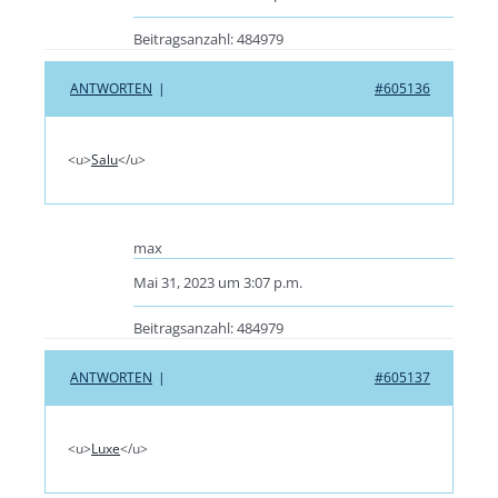
Beitragsanzahl: 484979
ANTWORTEN
|
#605136
<u>
Salu
</u>
max
Mai 31, 2023 um 3:07 p.m.
Beitragsanzahl: 484979
ANTWORTEN
|
#605137
<u>
Luxe
</u>