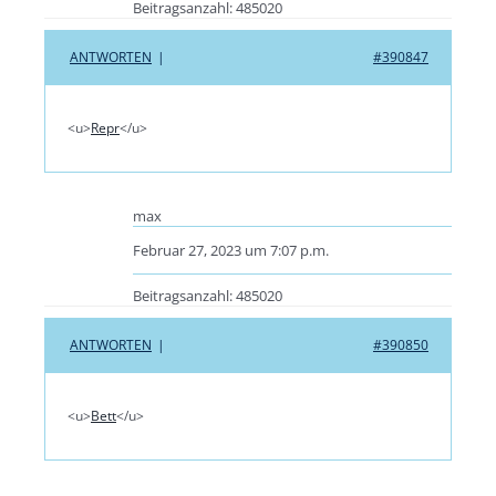
Beitragsanzahl: 485020
ANTWORTEN
|
#390847
<u>
Repr
</u>
max
Februar 27, 2023 um 7:07 p.m.
Beitragsanzahl: 485020
ANTWORTEN
|
#390850
<u>
Bett
</u>