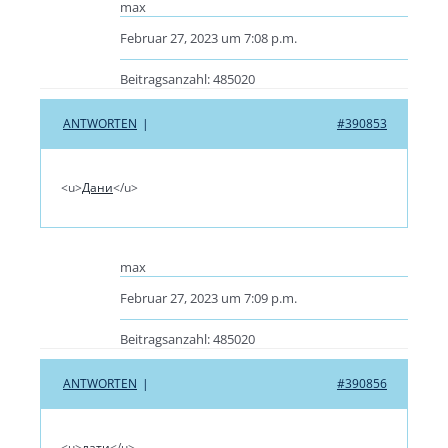
max
Februar 27, 2023 um 7:08 p.m.
Beitragsanzahl: 485020
ANTWORTEN
|
#390853
<u>
Дани
</u>
max
Februar 27, 2023 um 7:09 p.m.
Beitragsanzahl: 485020
ANTWORTEN
|
#390856
<u>
лати
</u>