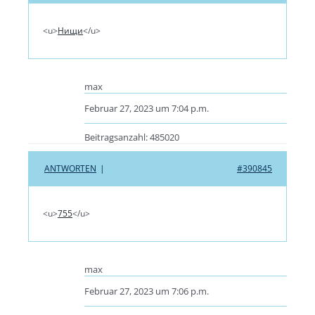
<u>
Нищи
</u>
max
Februar 27, 2023 um 7:04 p.m.
Beitragsanzahl: 485020
ANTWORTEN
|
#390845
<u>
755
</u>
max
Februar 27, 2023 um 7:06 p.m.