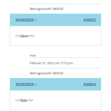
Beitragsanzahl: 485020
ANTWORTEN
|
#390870
<u>
Щело
</u>
max
Februar 27, 2023 um 7:15 p.m.
Beitragsanzahl: 485020
ANTWORTEN
|
#390874
<u>
Robe
</u>