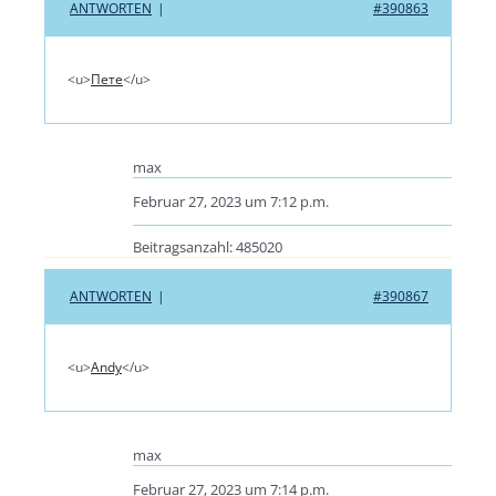
ANTWORTEN
|
#390863
<u>
Пете
</u>
max
Februar 27, 2023 um 7:12 p.m.
Beitragsanzahl: 485020
ANTWORTEN
|
#390867
<u>
Andy
</u>
max
Februar 27, 2023 um 7:14 p.m.