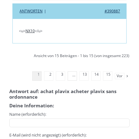
ANTWORTEN
|
#390887
<u>
NX10
</u>
Ansicht von 15 Beiträgen - 1 bis 15 (von insgesamt 223)
1
2
3
13
14
15
…
Vor
Antwort auf: achat plavix acheter plavix sans
ordonnance
Deine Information:
Name (erforderlich):
E-Mail (wird nicht angezeigt) (erforderlich):