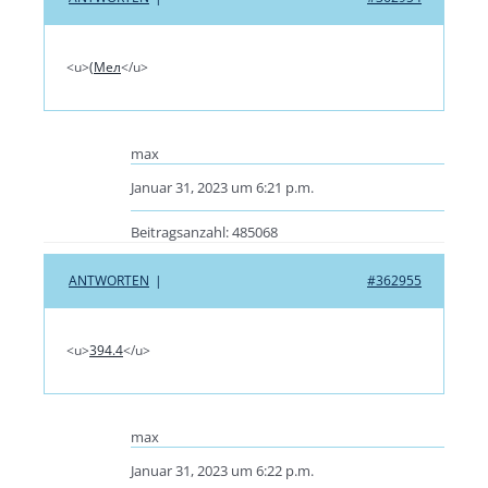
<u>
(Мел
</u>
max
Januar 31, 2023 um 6:21 p.m.
Beitragsanzahl: 485068
ANTWORTEN
|
#362955
<u>
394.4
</u>
max
Januar 31, 2023 um 6:22 p.m.