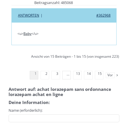
Beitragsanzahl: 485068
ANTWORTEN
|
#362968
<u>
Baby
</u>
Ansicht von 15 Beiträgen - 1 bis 15 (von insgesamt 223)
1
2
3
13
14
15
…
Vor
Antwort auf: achat lorazepam sans ordonnance
lorazepam achat en ligne
Deine Information:
Name (erforderlich):