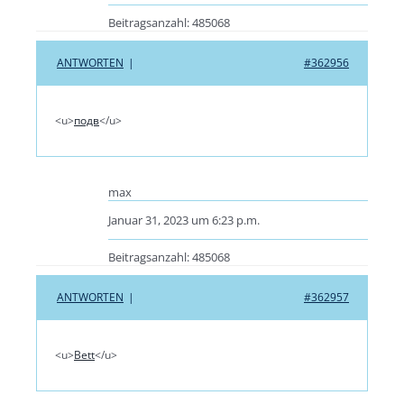
Beitragsanzahl: 485068
ANTWORTEN
|
#362956
<u>
подв
</u>
max
Januar 31, 2023 um 6:23 p.m.
Beitragsanzahl: 485068
ANTWORTEN
|
#362957
<u>
Bett
</u>