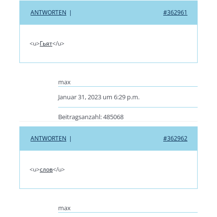
ANTWORTEN
|
#362961
<u>
Гьят
</u>
max
Januar 31, 2023 um 6:29 p.m.
Beitragsanzahl: 485068
ANTWORTEN
|
#362962
<u>
слов
</u>
max