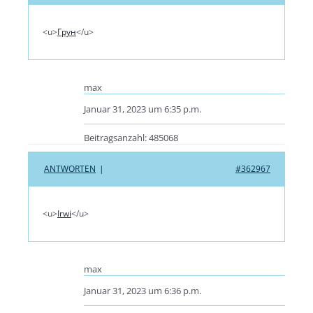
<u>
Грун
</u>
max
Januar 31, 2023 um 6:35 p.m.
Beitragsanzahl: 485068
ANTWORTEN
|
#362967
<u>
Irwi
</u>
max
Januar 31, 2023 um 6:36 p.m.