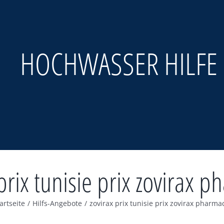
HOCHWASSER HILFE
prix tunisie prix zovirax 
artseite
/
Hilfs-Angebote
/
zovirax prix tunisie prix zovirax pharma