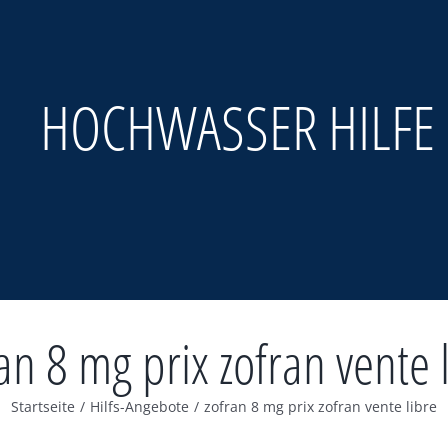
HOCHWASSER HILFE
an 8 mg prix zofran vente 
Startseite
/
Hilfs-Angebote
/
zofran 8 mg prix zofran vente libre