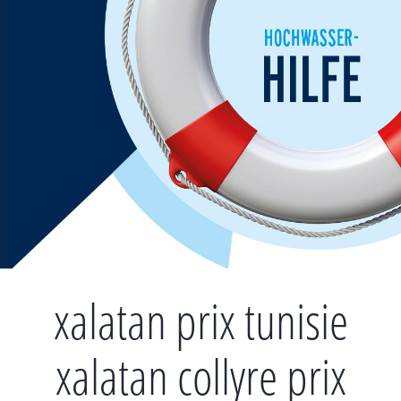
Zum
Inhalt
springen
xalatan prix tunisie
xalatan collyre prix