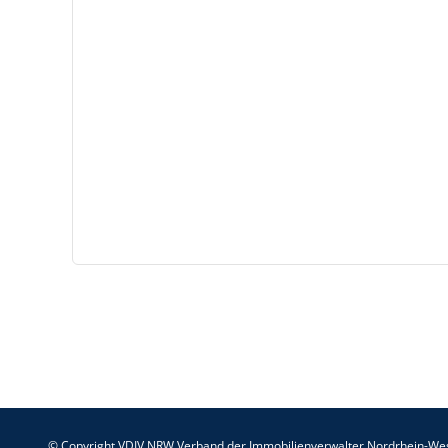
© Copyright VDIV NRW Verband der Immobilienverwalter Nordrhein-Wes