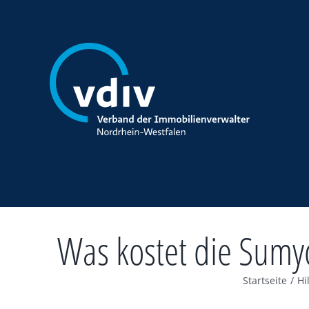
Zum
Inhalt
springen
Was kostet die Sumyc
Startseite
/
Hi