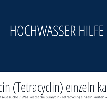
HOCHWASSER HILFE
in (Tetracyclin) einzeln 
lfs-Gesuche
/
Was kostet die Sumycin (Tetracyclin) einzeln kaufen