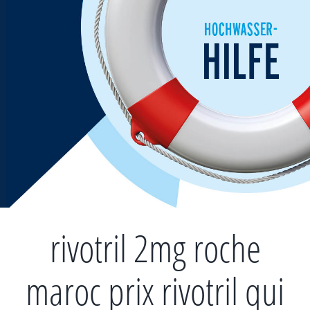
Zum
Inhalt
springen
rivotril 2mg roche
maroc prix rivotril qui