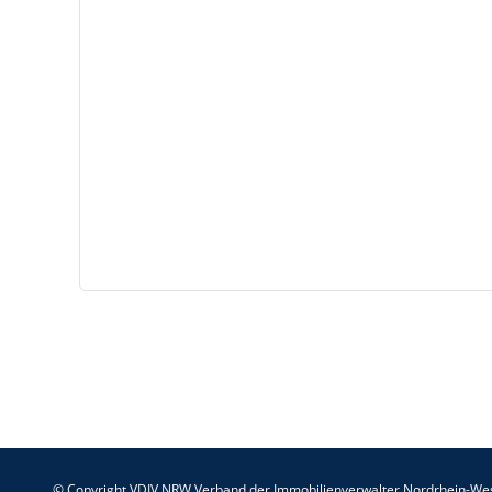
© Copyright VDIV NRW Verband der Immobilienverwalter Nordrhein-Wes