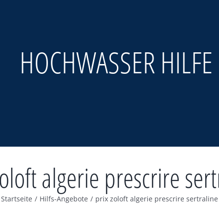
HOCHWASSER HILFE
zoloft algerie prescrire sert
Startseite
/
Hilfs-Angebote
/
prix zoloft algerie prescrire sertraline