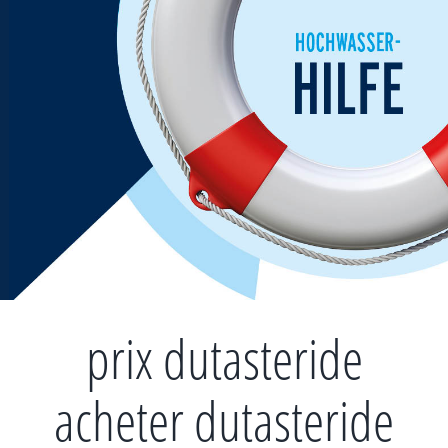
Zum
Inhalt
springen
prix dutasteride
acheter dutasteride