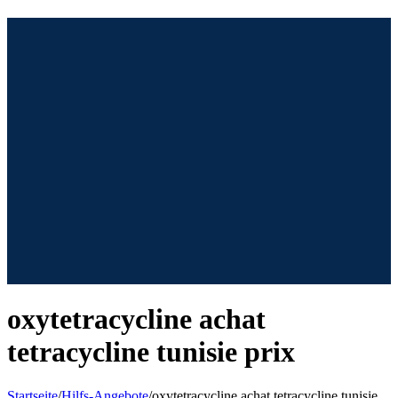
Zum
Inhalt
springen
oxytetracycline achat
tetracycline tunisie prix
Startseite
/
Hilfs-Angebote
/
oxytetracycline achat tetracycline tunisie