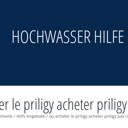
HOCHWASSER HILFE
r le priligy acheter prilig
rtseite
/
Hilfs-Angebote
/
ou acheter le priligy acheter priligy pas 