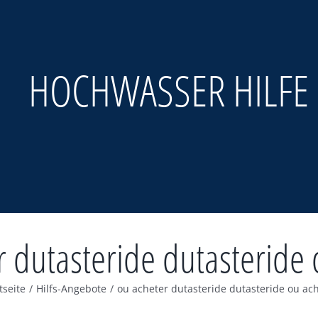
HOCHWASSER HILFE
r dutasteride dutasteride 
tseite
/
Hilfs-Angebote
/
ou acheter dutasteride dutasteride ou ac