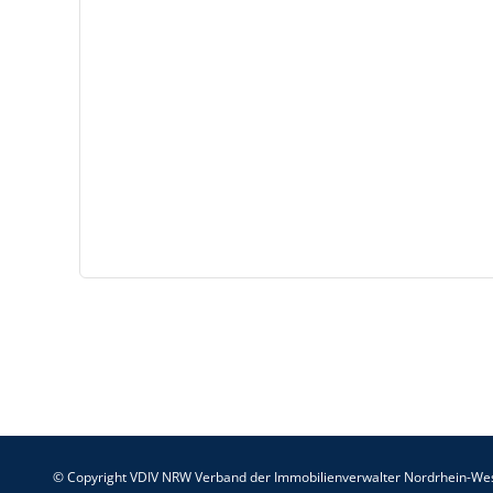
© Copyright VDIV NRW Verband der Immobilienverwalter Nordrhein-Wes