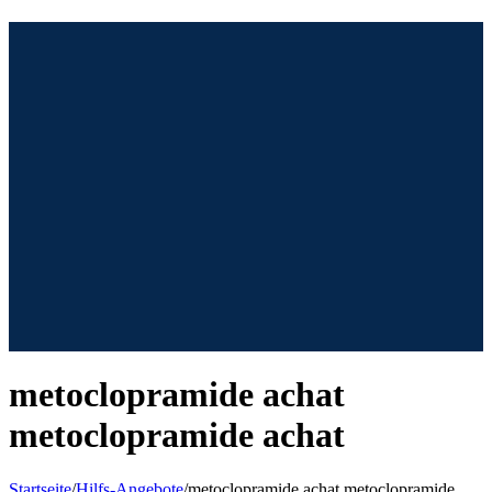
Zum
Inhalt
springen
metoclopramide achat
metoclopramide achat
Startseite
/
Hilfs-Angebote
/
metoclopramide achat metoclopramide