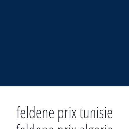
Zum
Inhalt
springen
feldene prix tunisie