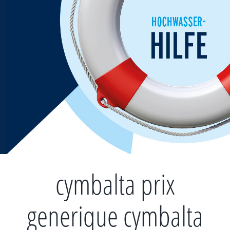
Zum
Inhalt
springen
cymbalta prix
generique cymbalta