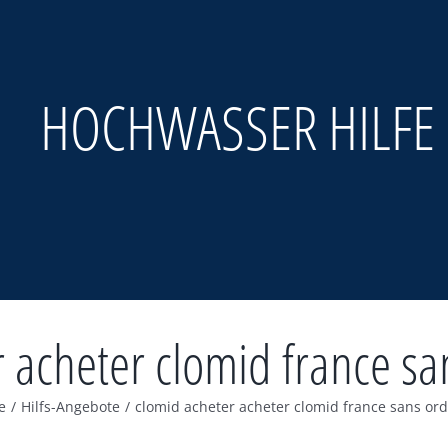
HOCHWASSER HILFE
r acheter clomid france s
e
/
Hilfs-Angebote
/
clomid acheter acheter clomid france sans o