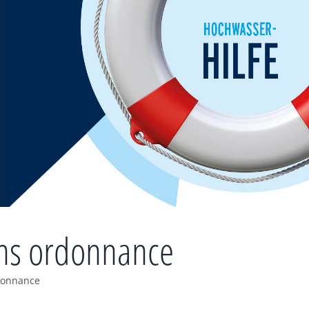
ans ordonnance
rdonnance