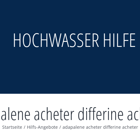
HOCHWASSER HILFE
alene acheter differine ac
Startseite
/
Hilfs-Angebote
/
adapalene acheter differine acheter