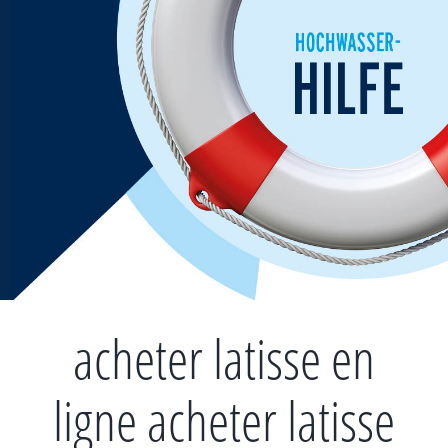
Zum
Inhalt
springen
acheter latisse en
ligne acheter latisse