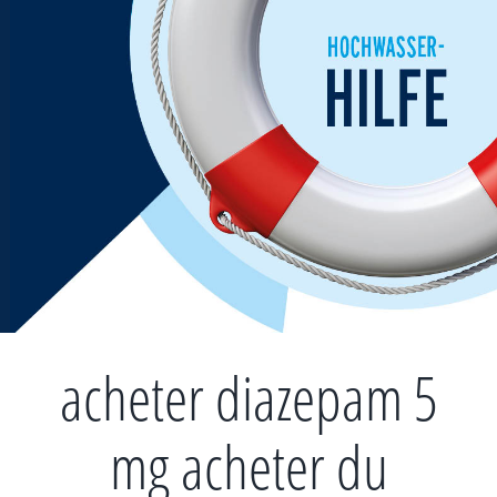
Zum
Inhalt
springen
acheter diazepam 5
mg acheter du