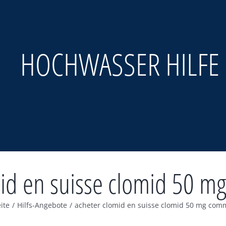
HOCHWASSER HILFE
mid en suisse clomid 50 
ite
/
Hilfs-Angebote
/
acheter clomid en suisse clomid 50 mg co