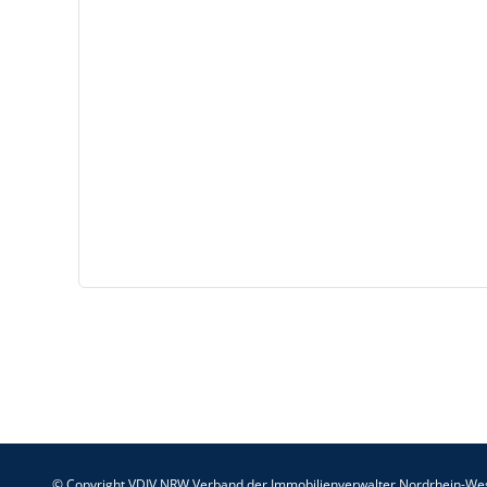
© Copyright VDIV NRW Verband der Immobilienverwalter Nordrhein-Wes