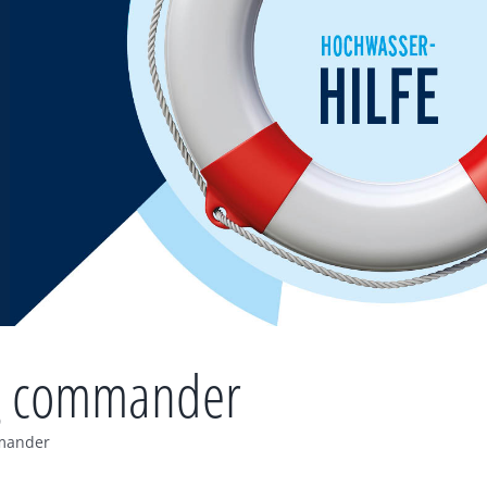
mg commander
mmander