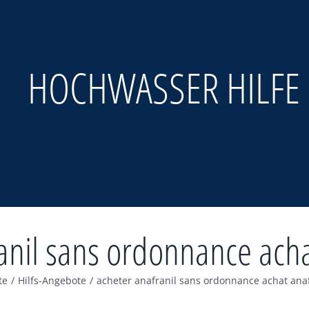
HOCHWASSER HILFE
anil sans ordonnance acha
te
/
Hilfs-Angebote
/
acheter anafranil sans ordonnance achat anaf