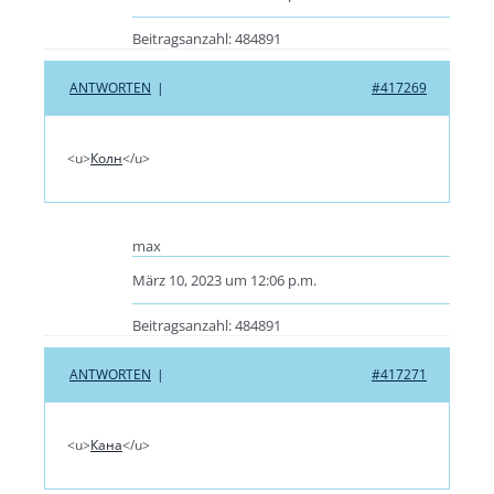
Beitragsanzahl: 484891
ANTWORTEN
|
#417269
<u>
Колн
</u>
max
März 10, 2023 um 12:06 p.m.
Beitragsanzahl: 484891
ANTWORTEN
|
#417271
<u>
Кана
</u>