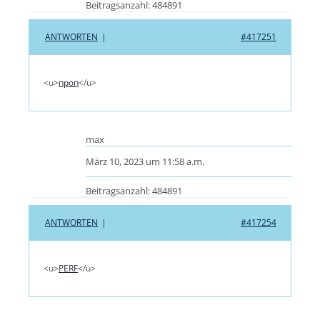
Beitragsanzahl: 484891
ANTWORTEN
|
#417251
<u>
проп
</u>
max
März 10, 2023 um 11:58 a.m.
Beitragsanzahl: 484891
ANTWORTEN
|
#417254
<u>
PERF
</u>