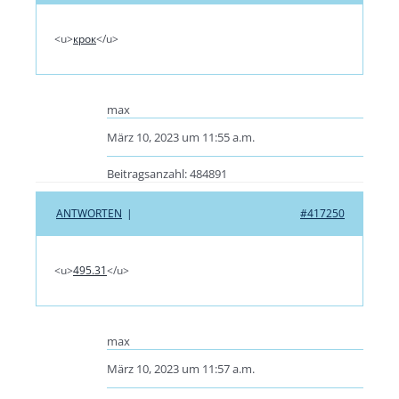
<u>
крок
</u>
max
März 10, 2023 um 11:55 a.m.
Beitragsanzahl: 484891
ANTWORTEN
|
#417250
<u>
495.31
</u>
max
März 10, 2023 um 11:57 a.m.