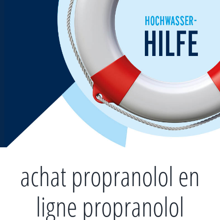
Zum
Inhalt
springen
achat propranolol en
ligne propranolol