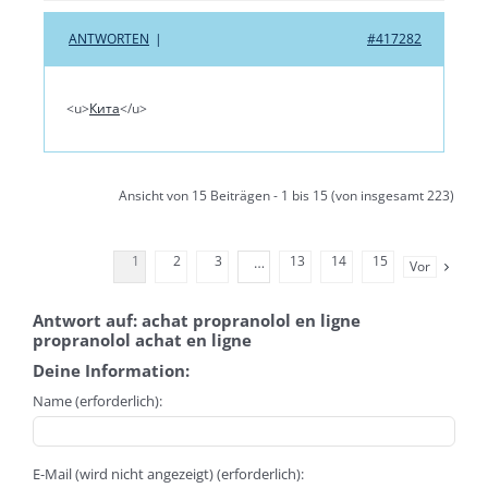
ANTWORTEN
|
#417282
<u>
Кита
</u>
Ansicht von 15 Beiträgen - 1 bis 15 (von insgesamt 223)
1
2
3
13
14
15
…
Vor
Antwort auf: achat propranolol en ligne
propranolol achat en ligne
Deine Information:
Name (erforderlich):
E-Mail (wird nicht angezeigt) (erforderlich):