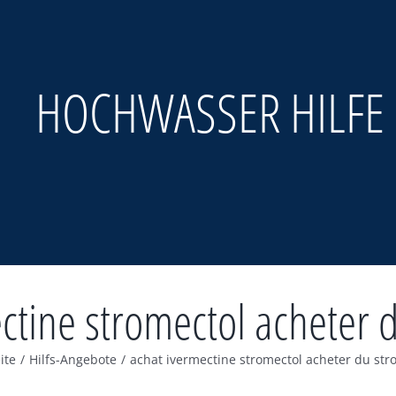
HOCHWASSER HILFE
ctine stromectol acheter 
ite
/
Hilfs-Angebote
/
achat ivermectine stromectol acheter du str