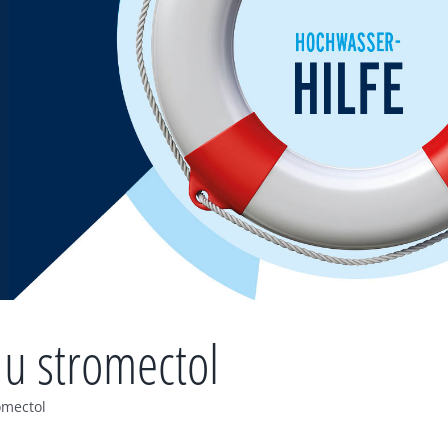
du stromectol
omectol