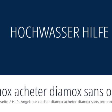
HOCHWASSER HILFE
mox acheter diamox sans 
tseite
/
Hilfs-Angebote
/
achat diamox acheter diamox sans ordon