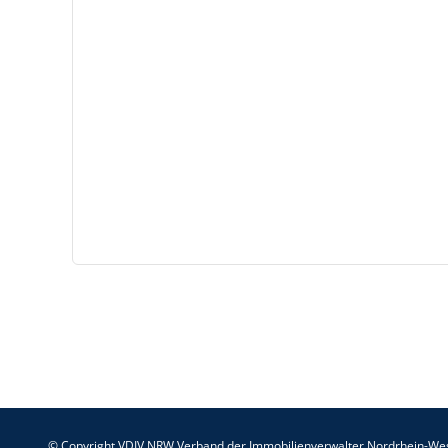
© Copyright VDIV NRW Verband der Immobilienverwalter Nordrhein-Wes